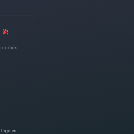
C
 cachés.
 légales