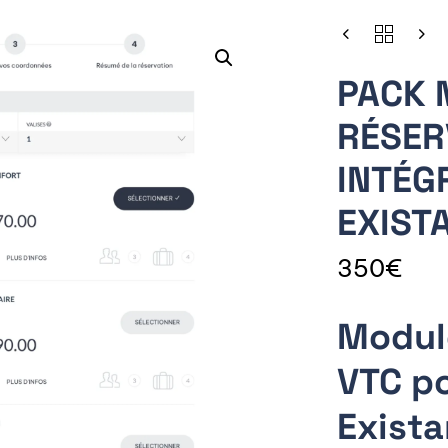
PACK 
RÉSER
INTÉG
EXIST
350
€
Module
VTC po
Exist