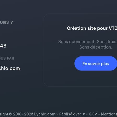
IONS ?
Création site pour VT
S
Sans abonnement. Sans frais
 48
Sans déception.
OUS PAR
En savoir plus
chio.com
ight © 2016-2025 Lychio.com - Réalisé avec ♥ -
CGV
-
Mentions