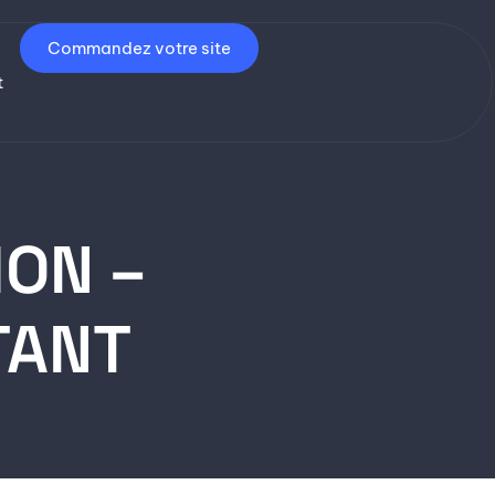
Commandez votre site
t
ON –
TANT