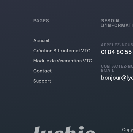
PAGES
BESOIN
D'INFORMAT
Accueil
APPELEZ-NOU
Création Site internet VTC
01 84 80 55
Module de réservation VTC
CONTACTEZ-N
EMAIL
Contact
bonjour@ly
Support
Copyr