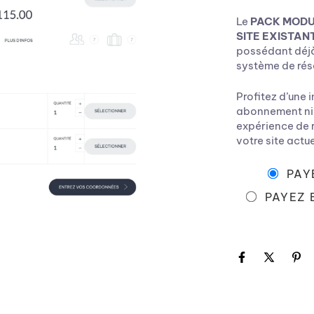
Le
PACK MODU
SITE EXISTAN
possédant déjà 
système de rés
Profitez d’une 
abonnement ni f
expérience de r
votre site actue
PAYE
PAYEZ E