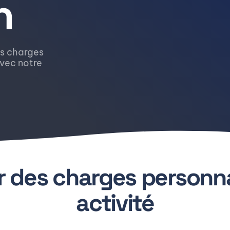
n
es charges
avec notre
r des charges personna
activité