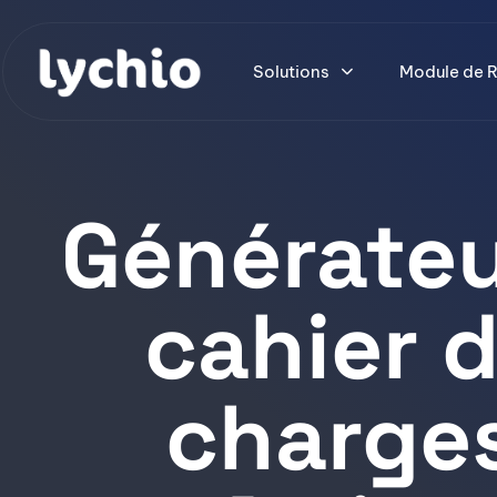
Solutions
Module de R
Générateu
cahier 
charges